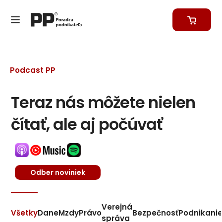
Podcast PP
Teraz nás môžete nielen
čítať, ale aj počúvať
Odber noviniek
Verejná
Všetky
Dane
Mzdy
Právo
Bezpečnosť
Podnikani
správa