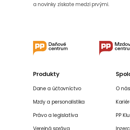
a novinky získate medzi prvými.
Produkty
Spol
Dane a účtovníctvo
O ná
Mzdy a personalistika
Karié
Právo a legislatíva
PP Kl
Verejná správa
Inzer