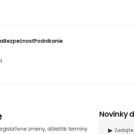
va
Bezpečnosť
Podnikanie
a.
e
Novinky d
legislatívne zmeny, dôležité termíny