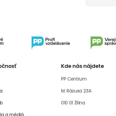
očnosť
Kde nás nájdete
s
PP Centrum
ra
M. Rázusa 23A
ub
010 01 Žilina
cia a médiá