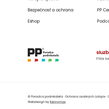
Bezpečnosť a ochrana
PP C
Eshop
Podca
sluz
Píšte k
© Poradca podnikateľa
·
Ochrana osobných údajov
·
O
Webdesign by
Kennymax