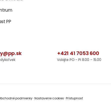
entrum
st PP
by@pp.sk
+421 41 7053 600
edykoľvek
Volajte PO - PI 8.00 – 15.00
bchodné podmienky
·
Nastavenie cookies
·
Prístupnosť