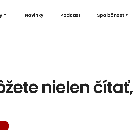
y
Novinky
Podcast
Spoločnosť
ete nielen čítať, 