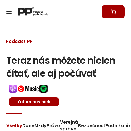
Podcast PP
Teraz nás môžete nielen
čítať, ale aj počúvať
Odber noviniek
Verejná
Všetky
Dane
Mzdy
Právo
Bezpečnosť
Podnikani
správa