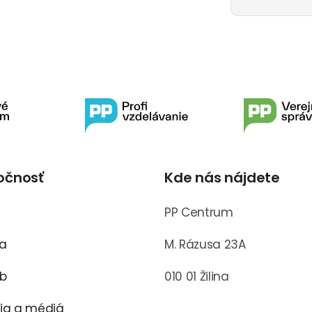
očnosť
Kde nás nájdete
s
PP Centrum
ra
M. Rázusa 23A
ub
010 01 Žilina
cia a médiá