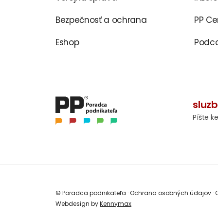
Bezpečnosť a ochrana
PP C
Eshop
Podca
sluz
Píšte k
© Poradca podnikateľa
·
Ochrana osobných údajov
·
O
Webdesign by
Kennymax