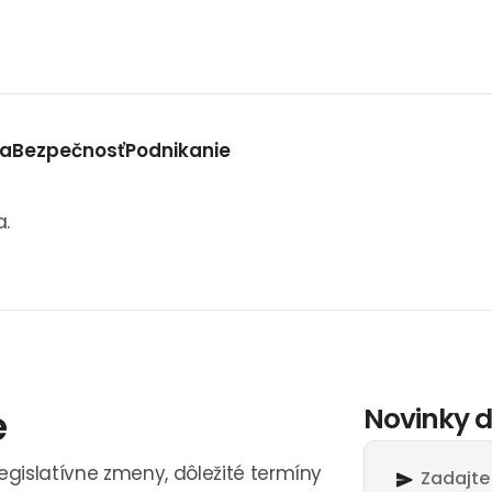
va
Bezpečnosť
Podnikanie
a.
e
Novinky d
legislatívne zmeny, dôležité termíny