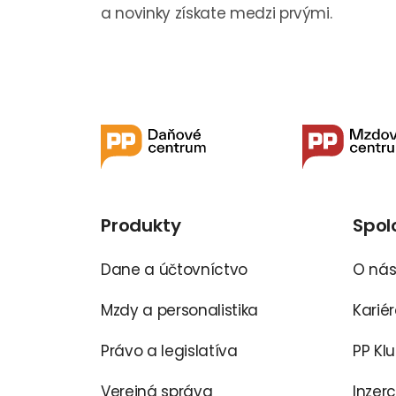
a novinky získate medzi prvými.
Produkty
Spol
Dane a účtovníctvo
O ná
Mzdy a personalistika
Karié
Právo a legislatíva
PP Kl
Verejná správa
Inzer