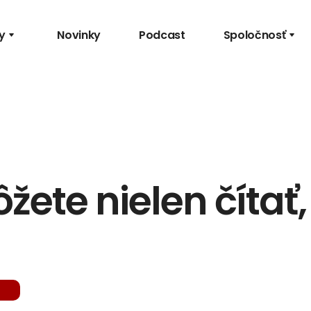
y
Novinky
Podcast
Spoločnosť
ete nielen čítať, 