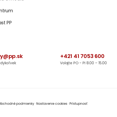
entrum
st PP
by@pp.sk
+421 41 7053 600
edykoľvek
Volajte PO - PI 8.00 – 15.00
bchodné podmienky
·
Nastavenie cookies
·
Prístupnosť