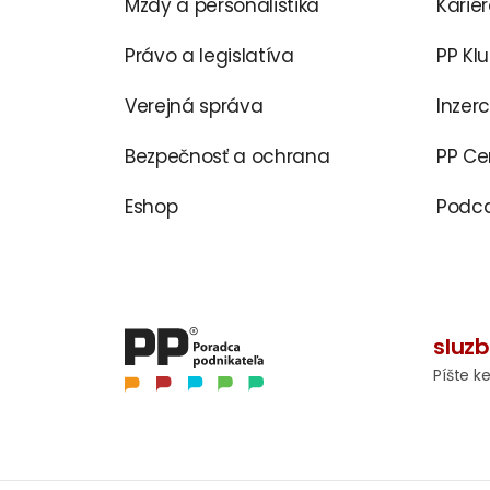
Mzdy a personalistika
Karié
Právo a legislatíva
PP Kl
Verejná správa
Inzer
Bezpečnosť a ochrana
PP C
Eshop
Podca
sluz
Píšte k