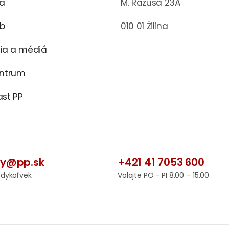
ra
M. Rázusa 23A
ub
010 01 Žilina
cia a médiá
entrum
st PP
by@pp.sk
+421 41 7053 600
edykoľvek
Volajte PO - PI 8.00 – 15.00