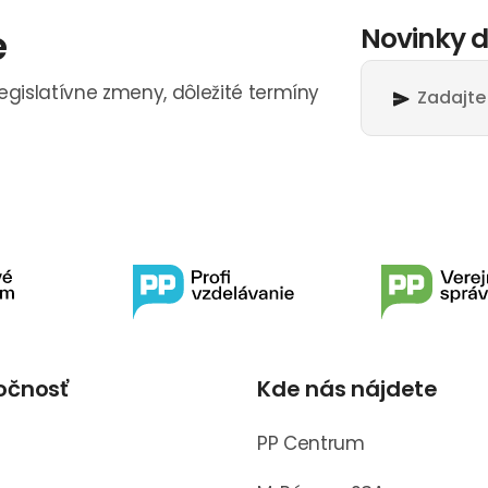
e
Novinky d
legislatívne zmeny, dôležité termíny
očnosť
Kde nás nájdete
s
PP Centrum