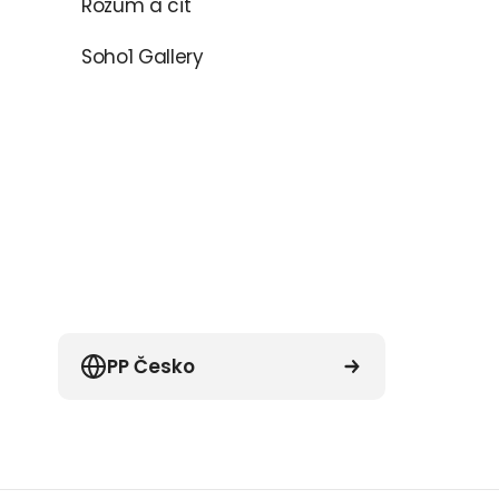
Rozum a cit
Soho1 Gallery
PP Česko