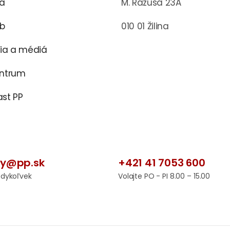
ra
M. Rázusa 23A
ub
010 01 Žilina
cia a médiá
entrum
st PP
by@pp.sk
+421 41 7053 600
edykoľvek
Volajte PO - PI 8.00 – 15.00