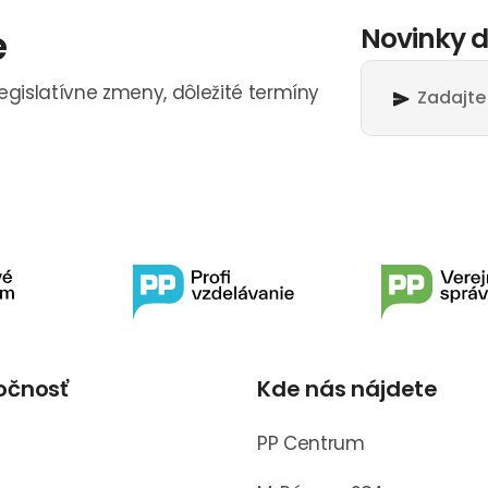
e
Novinky d
legislatívne zmeny, dôležité termíny
očnosť
Kde nás nájdete
s
PP Centrum