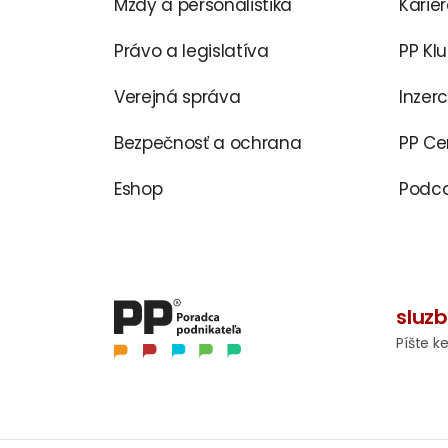
Mzdy a personalistika
Karié
Právo a legislatíva
PP Kl
Verejná správa
Inzer
Bezpečnosť a ochrana
PP C
Eshop
Podca
sluz
Píšte k