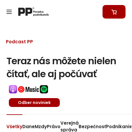
Podcast PP
Teraz nás môžete nielen
čítať, ale aj počúvať
Odber noviniek
Verejná
Všetky
Dane
Mzdy
Právo
Bezpečnosť
Podnikani
správa