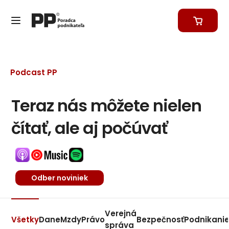
Podcast PP
Teraz nás môžete nielen
čítať, ale aj počúvať
Odber noviniek
Verejná
Všetky
Dane
Mzdy
Právo
Bezpečnosť
Podnikani
správa