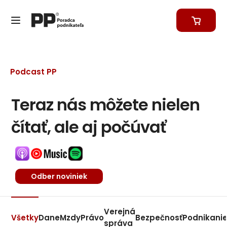
Podcast PP
Teraz nás môžete nielen
čítať, ale aj počúvať
Odber noviniek
Verejná
Všetky
Dane
Mzdy
Právo
Bezpečnosť
Podnikani
správa