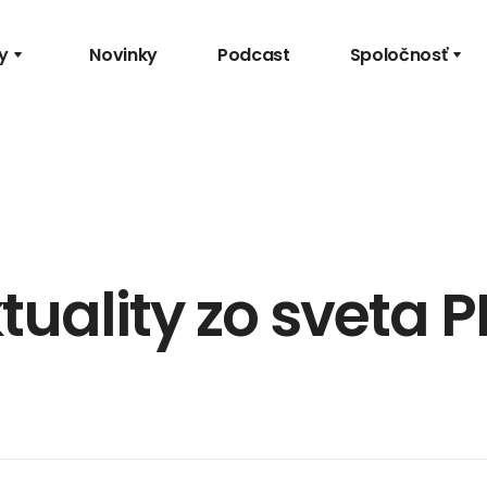
y
Novinky
Podcast
Spoločnosť
tuality zo sveta P