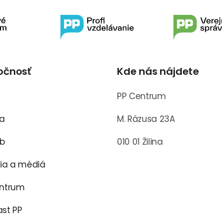
očnosť
Kde nás nájdete
s
PP Centrum
ra
M. Rázusa 23A
ub
010 01 Žilina
cia a médiá
entrum
st PP