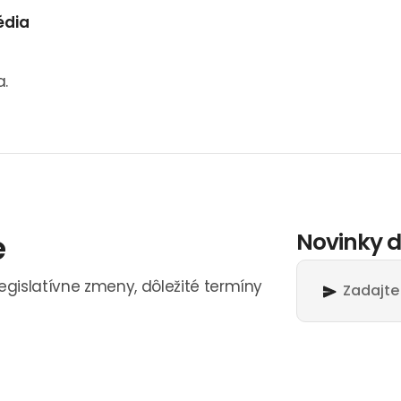
édia
a.
e
Novinky d
legislatívne zmeny, dôležité termíny