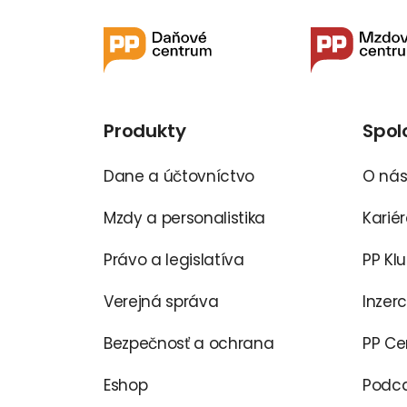
Produkty
Spol
Dane a účtovníctvo
O ná
Mzdy a personalistika
Karié
Právo a legislatíva
PP Kl
Verejná správa
Inzer
Bezpečnosť a ochrana
PP C
Eshop
Podca